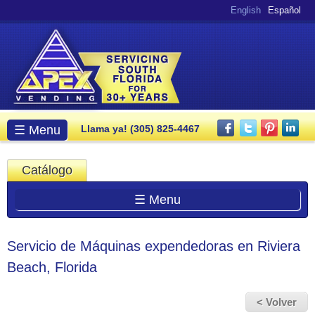
Pasar al
English
Español
contenido
principal
Menú principal
☰ Menu
Llama ya! (305) 825-4467
Catálogo
☰ Menu
Servicio de Máquinas expendedoras en Riviera
Beach, Florida
< Volver