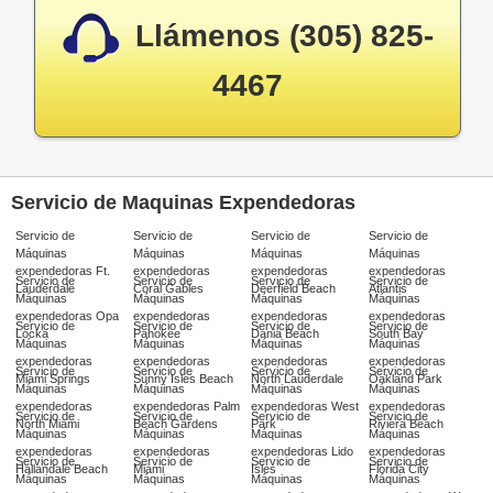
Llámenos (305) 825-
4467
Servicio de Maquinas Expendedoras
Servicio de
Servicio de
Servicio de
Servicio de
Máquinas
Máquinas
Máquinas
Máquinas
expendedoras Ft.
expendedoras
expendedoras
expendedoras
Servicio de
Servicio de
Servicio de
Servicio de
Lauderdale
Coral Gables
Deerfield Beach
Atlantis
Máquinas
Máquinas
Máquinas
Máquinas
expendedoras Opa
expendedoras
expendedoras
expendedoras
Servicio de
Servicio de
Servicio de
Servicio de
Locka
Pahokee
Dania Beach
South Bay
Máquinas
Máquinas
Máquinas
Máquinas
expendedoras
expendedoras
expendedoras
expendedoras
Servicio de
Servicio de
Servicio de
Servicio de
Miami Springs
Sunny Isles Beach
North Lauderdale
Oakland Park
Máquinas
Máquinas
Máquinas
Máquinas
expendedoras
expendedoras Palm
expendedoras West
expendedoras
Servicio de
Servicio de
Servicio de
Servicio de
North Miami
Beach Gardens
Park
Riviera Beach
Máquinas
Máquinas
Máquinas
Máquinas
expendedoras
expendedoras
expendedoras Lido
expendedoras
Servicio de
Servicio de
Servicio de
Servicio de
Hallandale Beach
Miami
Isles
Florida City
Máquinas
Máquinas
Máquinas
Máquinas