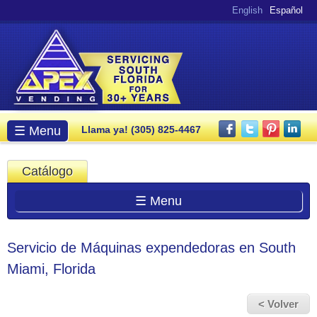
Pasar al
English
Español
contenido
principal
Menú principal
☰ Menu
Llama ya! (305) 825-4467
Catálogo
☰ Menu
Servicio de Máquinas expendedoras en South
Miami, Florida
< Volver