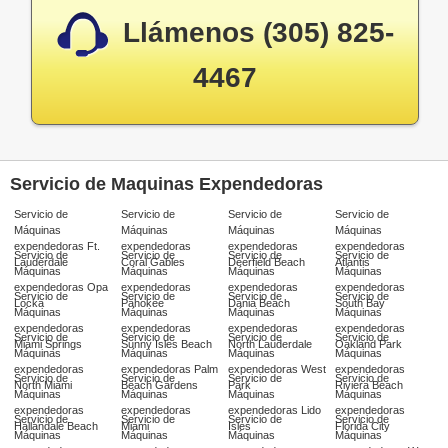
Llámenos (305) 825-
4467
Servicio de Maquinas Expendedoras
Servicio de
Servicio de
Servicio de
Servicio de
Máquinas
Máquinas
Máquinas
Máquinas
expendedoras Ft.
expendedoras
expendedoras
expendedoras
Servicio de
Servicio de
Servicio de
Servicio de
Lauderdale
Coral Gables
Deerfield Beach
Atlantis
Máquinas
Máquinas
Máquinas
Máquinas
expendedoras Opa
expendedoras
expendedoras
expendedoras
Servicio de
Servicio de
Servicio de
Servicio de
Locka
Pahokee
Dania Beach
South Bay
Máquinas
Máquinas
Máquinas
Máquinas
expendedoras
expendedoras
expendedoras
expendedoras
Servicio de
Servicio de
Servicio de
Servicio de
Miami Springs
Sunny Isles Beach
North Lauderdale
Oakland Park
Máquinas
Máquinas
Máquinas
Máquinas
expendedoras
expendedoras Palm
expendedoras West
expendedoras
Servicio de
Servicio de
Servicio de
Servicio de
North Miami
Beach Gardens
Park
Riviera Beach
Máquinas
Máquinas
Máquinas
Máquinas
expendedoras
expendedoras
expendedoras Lido
expendedoras
Servicio de
Servicio de
Servicio de
Servicio de
Hallandale Beach
Miami
Isles
Florida City
Máquinas
Máquinas
Máquinas
Máquinas