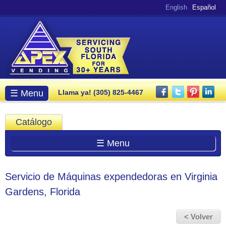
Pasar al
English
Español
contenido
principal
Menú principal
☰ Menu
Llama ya! (305) 825-4467
Catálogo
☰ Menu
Servicio de Máquinas expendedoras en Virginia
Gardens, Florida
< Volver