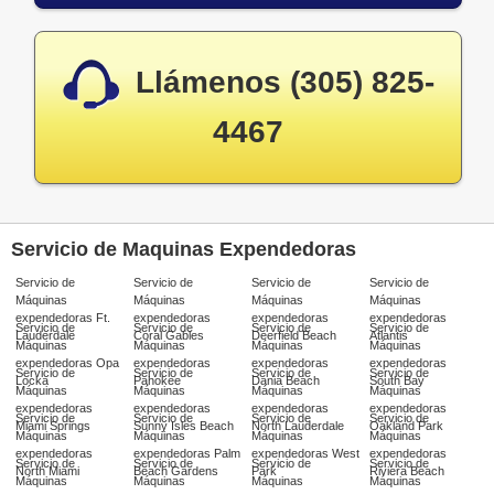
Llámenos (305) 825-
4467
Servicio de Maquinas Expendedoras
Servicio de
Servicio de
Servicio de
Servicio de
Máquinas
Máquinas
Máquinas
Máquinas
expendedoras Ft.
expendedoras
expendedoras
expendedoras
Servicio de
Servicio de
Servicio de
Servicio de
Lauderdale
Coral Gables
Deerfield Beach
Atlantis
Máquinas
Máquinas
Máquinas
Máquinas
expendedoras Opa
expendedoras
expendedoras
expendedoras
Servicio de
Servicio de
Servicio de
Servicio de
Locka
Pahokee
Dania Beach
South Bay
Máquinas
Máquinas
Máquinas
Máquinas
expendedoras
expendedoras
expendedoras
expendedoras
Servicio de
Servicio de
Servicio de
Servicio de
Miami Springs
Sunny Isles Beach
North Lauderdale
Oakland Park
Máquinas
Máquinas
Máquinas
Máquinas
expendedoras
expendedoras Palm
expendedoras West
expendedoras
Servicio de
Servicio de
Servicio de
Servicio de
North Miami
Beach Gardens
Park
Riviera Beach
Máquinas
Máquinas
Máquinas
Máquinas