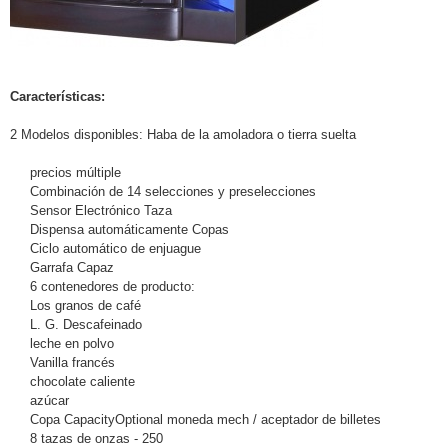
Características:
2
Modelos disponibles:
Haba
de la amoladora
o
tierra
suelta
precios
múltiple
Combinación de
14
selecciones y
preselecciones
Sensor Electrónico
Taza
Dispensa
automáticamente
Copas
Ciclo automático
de enjuague
Garrafa
Capaz
6
contenedores de producto
:
Los granos de café
L.
G.
Descafeinado
leche
en polvo
Vanilla
francés
chocolate caliente
azúcar
Copa
CapacityOptional
moneda
mech
/
aceptador de billetes
8 tazas de
onzas
-
250