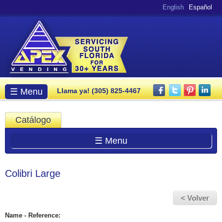
Pasar al
English
Español
contenido
principal
Menú principal
☰ Menu
Llama ya! (305) 825-4467
Catálogo
☰ Menu
Colibri Large
< Volver
Name - Reference: