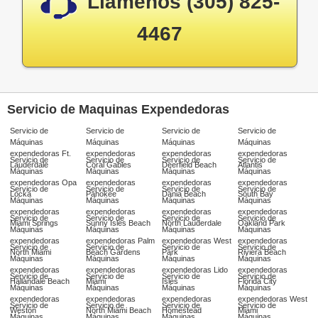
Llámenos (305) 825-
4467
Servicio de Maquinas Expendedoras
Servicio de
Servicio de
Servicio de
Servicio de
Máquinas
Máquinas
Máquinas
Máquinas
expendedoras Ft.
expendedoras
expendedoras
expendedoras
Servicio de
Servicio de
Servicio de
Servicio de
Lauderdale
Coral Gables
Deerfield Beach
Atlantis
Máquinas
Máquinas
Máquinas
Máquinas
expendedoras Opa
expendedoras
expendedoras
expendedoras
Servicio de
Servicio de
Servicio de
Servicio de
Locka
Pahokee
Dania Beach
South Bay
Máquinas
Máquinas
Máquinas
Máquinas
expendedoras
expendedoras
expendedoras
expendedoras
Servicio de
Servicio de
Servicio de
Servicio de
Miami Springs
Sunny Isles Beach
North Lauderdale
Oakland Park
Máquinas
Máquinas
Máquinas
Máquinas
expendedoras
expendedoras Palm
expendedoras West
expendedoras
Servicio de
Servicio de
Servicio de
Servicio de
North Miami
Beach Gardens
Park
Riviera Beach
Máquinas
Máquinas
Máquinas
Máquinas
expendedoras
expendedoras
expendedoras Lido
expendedoras
Servicio de
Servicio de
Servicio de
Servicio de
Hallandale Beach
Miami
Isles
Florida City
Máquinas
Máquinas
Máquinas
Máquinas
expendedoras
expendedoras
expendedoras
expendedoras West
Servicio de
Servicio de
Servicio de
Servicio de
Weston
North Miami Beach
Homestead
Miami
Máquinas
Máquinas
Máquinas
Máquinas